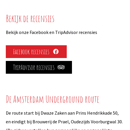
Bekijk de recensies
Bekijk onze Facebook en TripAdvisor recensies
Opens
Facebook recensies
in
Opens
TripAdvisor recensies
a
in
new
a
tab
new
De Amsterdam Underground route
tab
De route start bij Dwaze Zaken aan Prins Hendrikkade 50,
en eindigt bij Brouwerij de Prael, Oudezijds Voorburgwal 30.